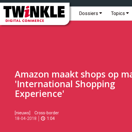
Topmenu
Twinkle
|
Hoofdmenu
Dossiers
Topics
Digital
Commerce
Amazon maakt shops op ma
'International Shopping
Experience'
2018-
[nieuws]
Cross-border
04-
18-04-2018
1:04
18T08:43:00
2018-