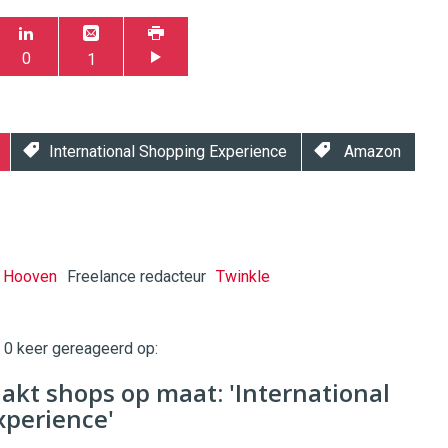
0
1
International Shopping Experience
Amazon
n Hooven
Freelance redacteur
Twinkle
t 0 keer gereageerd op:
twinklemagazine.nl
kt shops op maat: 'International
xperience'