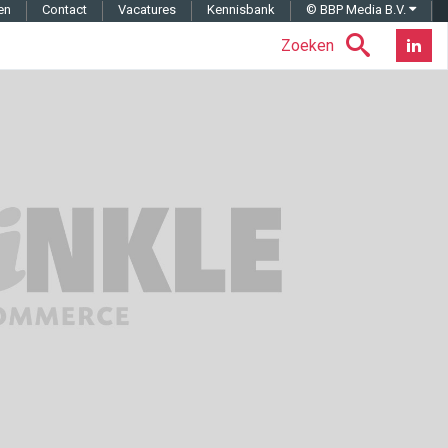
en
Contact
Vacatures
Kennisbank
© BBP Media B.V.
Zoeken
Nieuwsb