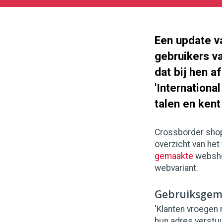
04-
18
1000
562
Een update v
gebruikers v
dat bij hen 
'Internationa
talen en kent
Crossborder shopp
overzicht van he
gemaakte
webshop
webvariant.
Gebruiksge
'Klanten vroegen
hun adres verstu