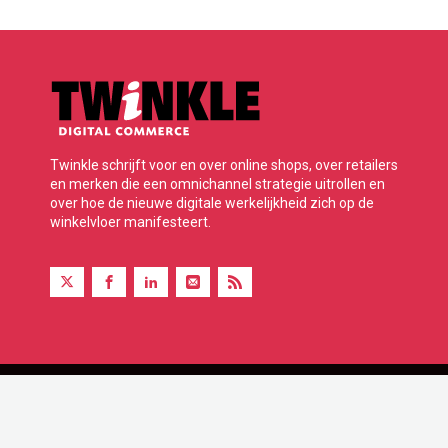
Twinkle schrijft voor en over online shops, over retailers
en merken die een omnichannel strategie uitrollen en
over hoe de nieuwe digitale werkelijkheid zich op de
winkelvloer manifesteert.
Twinkle is onderdeel van BBP Media B.V.
© 2026 Alle rechten voorbehouden