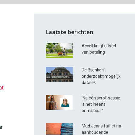
Laatste berichten
Accell krijgt uitstel
van betaling
De Bijenkorf
onderzoekt mogelijk
datalek
at
'Na één scroll-sessie
is het ineens
onmisbaar'
Mud Jeans failliet na
ar
aanhoudende