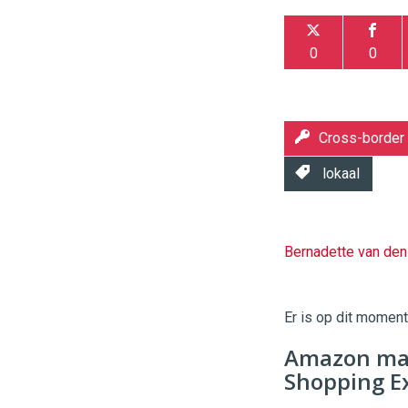
0
0
Cross-border
lokaal
Bernadette van de
Twinkle
|
Digital
Er is op dit momen
Commerce
https://
Amazon maa
96
54
Shopping E