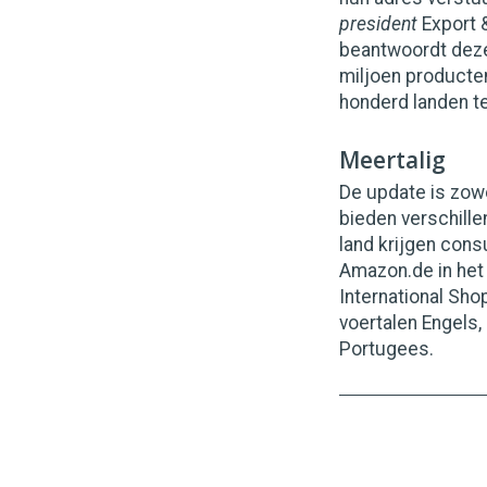
president
Export 
beantwoordt deze
miljoen producten
honderd landen te
Meertalig
De update is zowe
bieden verschille
land krijgen con
Amazon.de in het 
International Shop
voertalen Engels,
Portugees.