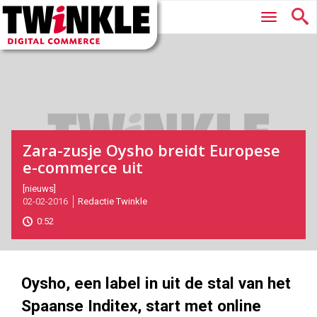
Twinkle
Hoofdmenu
|
Digital
Commerce
Zara-zusje Oysho breidt Europese
e-commerce uit
2016-
[nieuws]
02-02-2016
Redactie Twinkle
02-
02T14:55:00
0:52
2017-
05-
27
180
101
Oysho, een label in uit de stal van het
Spaanse Inditex, start met online