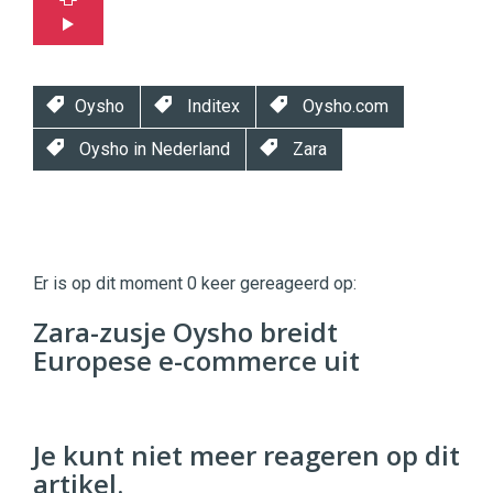
Oysho
Inditex
Oysho.com
Oysho in Nederland
Zara
Twinkle
Twinkle
|
Er is op dit moment 0 keer gereageerd op:
Digital
Commerce
https://twinklemagazine.nl
Zara-zusje Oysho breidt
Europese e-commerce uit
96
54
Je kunt niet meer reageren op dit
artikel.