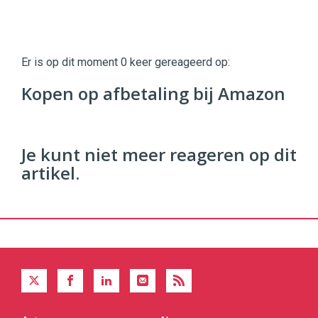
Twinkle
Twinkle
|
Er is op dit moment 0 keer gereageerd op:
Digital
Commerce
https://twinklemagazine.nl
Kopen op afbetaling bij Amazon
96
54
Je kunt niet meer reageren op dit
artikel.