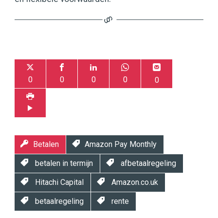
0
0
0
0
0
Betalen
Amazon Pay Monthly
betalen in termijn
afbetaalregeling
Hitachi Capital
Amazon.co.uk
betaalregeling
rente