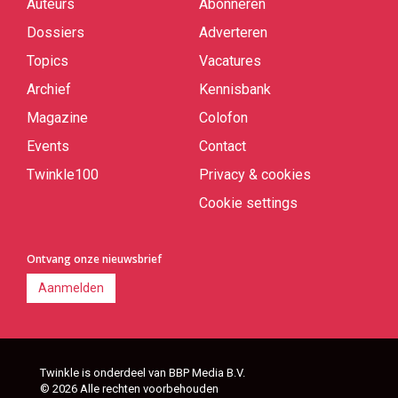
Auteurs
Abonneren
Quick
links
Dossiers
Adverteren
Topics
Vacatures
Archief
Kennisbank
Magazine
Colofon
Events
Contact
Twinkle100
Privacy & cookies
Cookie settings
Ontvang onze nieuwsbrief
Aanmelden
Twinkle is onderdeel van BBP Media B.V.
© 2026 Alle rechten voorbehouden