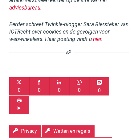
artikel verscheen eerder op de site van het
adviesbureau
.
Eerder schreef Twinkle-blogger Sara Biersteker van
ICTRecht over cookies en de gevolgen voor
webwinkeliers. Haar posting vindt u
hier
.
0
0
0
0
0
Privacy
Wetten en regels