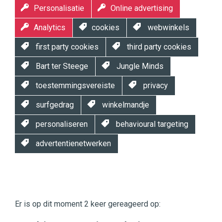
Personalisatie
Online advertising
Analytics
cookies
webwinkels
first party cookies
third party cookies
Bart ter Steege
Jungle Minds
toestemmingsvereiste
privacy
surfgedrag
winkelmandje
personaliseren
behavioural targeting
advertentienetwerken
Twinkle
Twinkle
|
Er is op dit moment 2 keer gereageerd op:
Digital
Commerce
https://twinklemagazine.nl