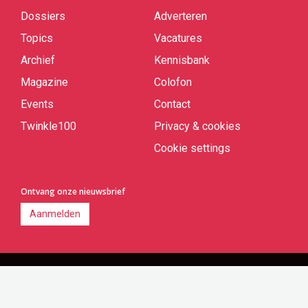
links
Dossiers
Adverteren
Topics
Vacatures
Archief
Kennisbank
Magazine
Colofon
Events
Contact
Twinkle100
Privacy & cookies
Cookie settings
Ontvang onze nieuwsbrief
Aanmelden
Twinkle is onderdeel van BBP Media B.V.
© 2026 Alle rechten voorbehouden