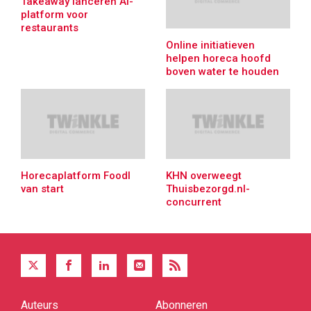
Takeaway lanceren AI-
platform voor
restaurants
Online initiatieven
helpen horeca hoofd
boven water te houden
Horecaplatform Foodl
KHN overweegt
van start
Thuisbezorgd.nl-
concurrent
Auteurs
Abonneren
Quick