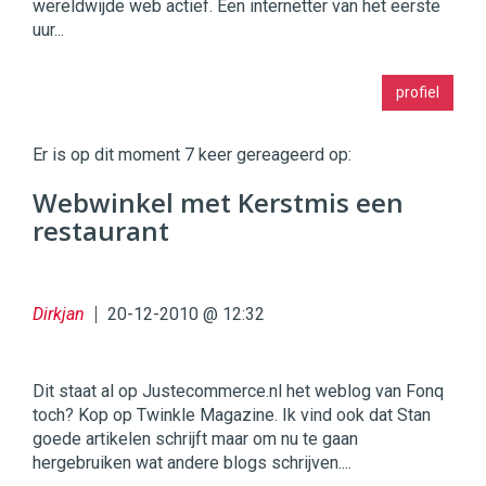
wereldwijde web actief. Een internetter van het eerste
uur...
Twinkle
profiel
|
Digital
Commerce
https://twinklemagazine.nl
Er is op dit moment 7 keer gereageerd op:
96
Webwinkel met Kerstmis een
54
restaurant
Dirkjan
20-12-2010 @ 12:32
Dit staat al op Justecommerce.nl het weblog van Fonq
toch? Kop op Twinkle Magazine. Ik vind ook dat Stan
goede artikelen schrijft maar om nu te gaan
hergebruiken wat andere blogs schrijven....