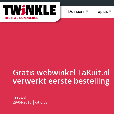
Topmenu
Twinkle
|
Hoofdmenu
Dossiers
Topics
Digital
Commerce
Gratis webwinkel LaKuit.nl
verwerkt eerste bestelling
2010-
[nieuws]
04-
29-04-2010
0:53
29T15:59:00
2017-