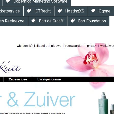
Copernica Marketing Software
ketservice
ICTRecht
HostingXS
Ogone
 en Reeleezee
Bart de Graaff
Bart Foundation
twinklemagazine.nl