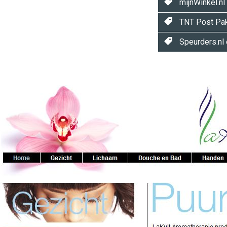
mijnWinkel.nl
TNT Post Pak
Speurders.nl
Twinkle
Twinkle
|
Digital
Commerce
https://
96
54