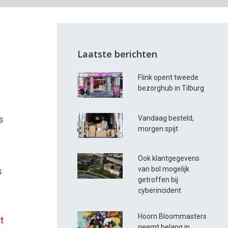
Laatste berichten
s
Flink opent tweede
bezorghub in Tilburg
Vandaag besteld,
s
morgen spijt
Ook klantgegevens
van bol mogelijk
s
getroffen bij
cyberincident
Hoorn Bloommasters
t
neemt belang in