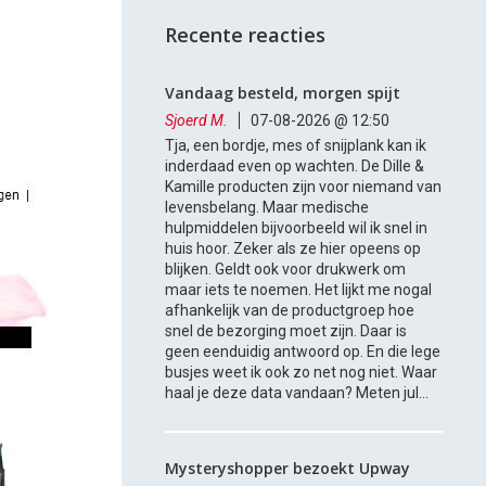
Recente reacties
Vandaag besteld, morgen spijt
Sjoerd M.
07-08-2026 @ 12:50
Tja, een bordje, mes of snijplank kan ik
inderdaad even op wachten. De Dille &
Kamille producten zijn voor niemand van
levensbelang. Maar medische
hulpmiddelen bijvoorbeeld wil ik snel in
huis hoor. Zeker als ze hier opeens op
blijken. Geldt ook voor drukwerk om
maar iets te noemen. Het lijkt me nogal
afhankelijk van de productgroep hoe
snel de bezorging moet zijn. Daar is
geen eenduidig antwoord op. En die lege
busjes weet ik ook zo net nog niet. Waar
haal je deze data vandaan? Meten jul...
Mysteryshopper bezoekt Upway