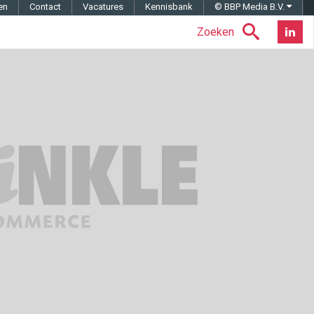
en
Contact
Vacatures
Kennisbank
© BBP Media B.V.
Zoeken
Nieuwsb