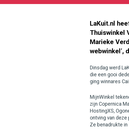
05-
27
180
101
LaKuit.nl hee
Thuiswinkel 
Marieke Verdo
webwinkel’, 
Dinsdag werd LaK
die een gooi ded
ging winnares Cail
MijnWinkel teken
zijn Copernica M
HostingXS, Ogone,
ontving van deze 
Ze benadrukte in 