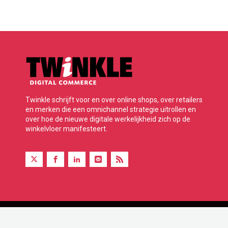
Twinkle schrijft voor en over online shops, over retailers
en merken die een omnichannel strategie uitrollen en
over hoe de nieuwe digitale werkelijkheid zich op de
winkelvloer manifesteert.
Twinkle is onderdeel van BBP Media B.V.