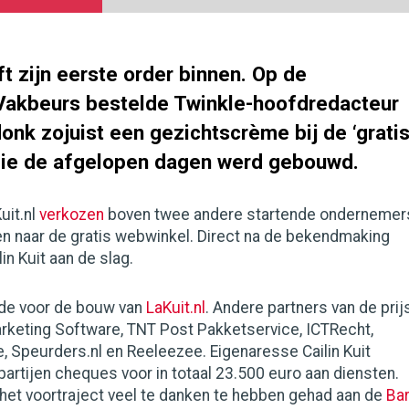
ft zijn eerste order binnen. Op de
Vakbeurs bestelde Twinkle-hoofdredacteur
nk zojuist een gezichtscrème bij de ‘grati
die de afgelopen dagen werd gebouwd.
uit.nl
verkozen
boven twee andere startende ondernemer
en naar de gratis webwinkel. Direct na de bekendmaking
in Kuit aan de slag.
de voor de bouw van
LaKuit.nl
. Andere partners van de prij
arketing Software, TNT Post Pakketservice, ICTRecht,
 Speurders.nl en Reeleezee. Eigenaresse Cailin Kuit
partijen cheques voor in totaal 23.500 euro aan diensten.
het voortraject veel te danken te hebben gehad aan de
Bar