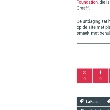
Foundation
, die 
Graaff.
De uitdaging zat 
op de site met pl
smaak, met behul
0
0
LaKuit.nl